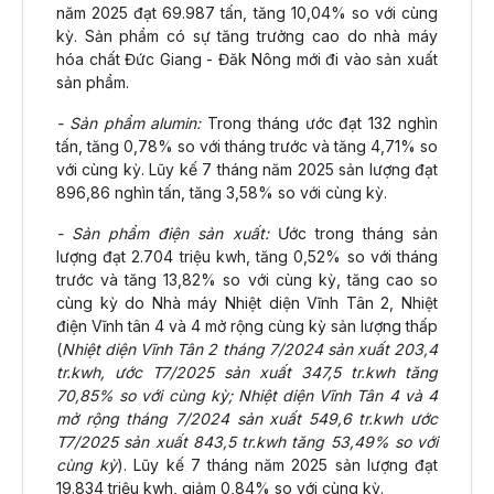
năm 2025 đạt 69.987 tấn, tăng 10,04% so với cùng
kỳ. Sản phẩm có sự tăng trưởng cao do nhà máy
hóa chất Đức Giang - Đăk Nông mới đi vào sản xuất
sản phẩm.
- Sản phẩm alumin:
Trong tháng ước đạt 132 nghìn
tấn, tăng 0,78% so với tháng trước và tăng 4,71% so
với cùng kỳ. Lũy kế 7 tháng năm 2025 sản lượng đạt
896,86 nghìn tấn, tăng 3,58% so với cùng kỳ.
- Sản phẩm điện sản xuất:
Ước trong tháng sản
lượng đạt 2.704 triệu kwh, tăng 0,52% so với tháng
trước và tăng 13,82% so với cùng kỳ, tăng cao so
cùng kỳ do Nhà máy Nhiệt diện Vĩnh Tân 2, Nhiệt
điện Vĩnh tân 4 và 4 mở rộng cùng kỳ sản lượng thấp
(
Nhiệt diện Vĩnh Tân 2 tháng 7/2024 sản xuất 203,4
tr.kwh, ước T7/2025 sản xuất 347,5 tr.kwh tăng
70,85% so với cùng kỳ; Nhiệt diện Vĩnh Tân 4 và 4
mở rộng tháng 7/2024 sản xuất 549,6 tr.kwh ước
T7/2025 sản xuất 843,5 tr.kwh tăng 53,49% so với
cùng kỳ
). Lũy kế 7 tháng năm 2025 sản lượng đạt
19.834 triệu kwh, giảm 0,84% so với cùng kỳ.