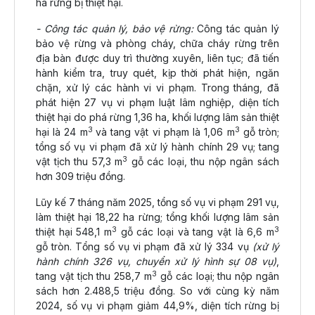
ha rừng bị thiệt hại.
- Công tác quản lý, bảo vệ rừng:
Công tác quản lý
bảo vệ rừng và phòng cháy, chữa cháy rừng trên
địa bàn được duy trì thường xuyên, liên tục; đã tiến
hành kiểm tra, truy quét, kịp thời phát hiện, ngăn
chặn, xử lý các hành vi vi phạm. Trong tháng, đã
phát hiện 27 vụ vi phạm luật lâm nghiệp, diện tích
thiệt hại do phá rừng 1,36 ha, khối lượng lâm sản thiệt
3
3
hại là 24 m
và tang vật vi phạm là 1,06 m
gỗ tròn;
tổng số vụ vi phạm đã xử lý hành chính 29 vụ; tang
3
vật tịch thu 57,3 m
gỗ các loại, thu nộp ngân sách
hơn 309 triệu đồng.
Lũy kế 7 tháng năm 2025, tổng số vụ vi phạm 291 vụ,
làm thiệt hại 18,22 ha rừng; tổng khối lượng lâm sản
3
3
thiệt hại 548,1 m
gỗ các loại và tang vật là 6,6 m
gỗ tròn. Tổng số vụ vi phạm đã xử lý 334 vụ
(xử lý
hành chính 326 vụ, chuyển xử lý hình sự 08 vụ)
,
3
tang vật tịch thu 258,7 m
gỗ các loại; thu nộp ngân
sách hơn 2.488,5 triệu đồng. So với cùng kỳ năm
2024, số vụ vi phạm giảm 44,9%, diện tích rừng bị