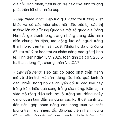
già cỗi, bón phân, tưới nước để cây chè sinh trưởng
phát triển tốt cho nhiều búp.
- Cây thanh long:
Tiếp tục giữ vững thị trường xuất
khẩu và có dấu hiệu phục hồi, đặc biệt tại các thị
trường lớn như Trung Quốc và một số quốc gia Đông
Nam Á, giá thanh long trong những tháng đầu năm
nhìn chung ổn định, tạo động lực để người trồng
thanh long yên tâm sản xuất. Nhiều hộ đã chủ động
đầu tư xử lý ra hoa trái vụ nhằm nâng cao giá trị kinh
tế. Tính đến ngày 15/7/2025, toàn tỉnh đã có 9.236,5
ha thanh long đạt chứng nhận VietGAP.
- Cây sầu riêng:
Tiếp tục có bước phát triển mạnh
mẽ về diện tích và sản lượng. Do hiệu quả kinh tế
cao, nhiều nông hộ đã chuyển đổi từ các loại cây
trồng kém hiệu quả sang trồng sầu riêng. Bên cạnh
việc mở rộng diện tích, người trồng sầu riêng ngày
càng quan tâm đến áp dụng các kỹ thuật canh tác
tiên tiến, góp phần nâng cao năng suất và chất
lượng trái. Tuy nhiên, tốc độ phát triển nhanh cũng
đặt ra yêu cầu cần có quy hoạch hợp lý, kiểm soát