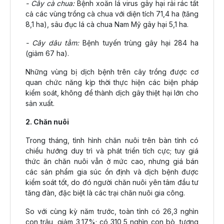
- Cây cà chua:
Bệnh xoăn lá virus gây hại rải rác tất
cả các vùng trồng cà chua với diện tích 71,4 ha (tăng
8,1 ha), sâu đục lá cà chua Nam Mỹ gây hại 5,1 ha.
- Cây dâu tằm:
Bệnh tuyến trùng gây hại 284 ha
(giảm 67 ha).
Những vùng bị dịch bệnh trên cây trồng được cơ
quan chức năng kịp thời thực hiện các biện pháp
kiểm soát, không để thành dịch gây thiệt hại lớn cho
sản xuất.
2. Chăn nuôi
Trong tháng, tình hình chăn nuôi trên bàn tỉnh có
chiều hướng duy trì và phát triển tích cực; tuy giá
thức ăn chăn nuôi vẫn ở mức cao, nhưng giá bán
các sản phẩm gia súc ổn định và dịch bệnh được
kiểm soát tốt, do đó người chăn nuôi yên tâm đầu tư
tăng đàn, đặc biệt là các trại chăn nuôi gia công.
So với cùng kỳ năm trước, toàn tỉnh có 26,3 nghìn
con trâu, giảm 3,17%; có 310,5 nghìn con bò, tương