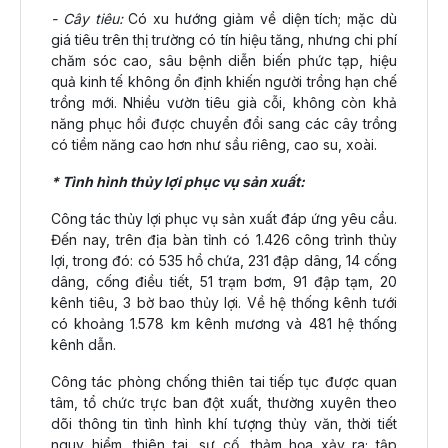
- Cây tiêu:
Có xu hướng giảm về diện tích; mặc dù
giá tiêu trên thị trường có tín hiệu tăng, nhưng chi phí
chăm sóc cao, sâu bệnh diễn biến phức tạp, hiệu
quả kinh tế không ổn định khiến người trồng hạn chế
trồng mới. Nhiều vườn tiêu già cỗi, không còn khả
năng phục hồi được chuyển đổi sang các cây trồng
có tiềm năng cao hơn như sầu riêng, cao su, xoài.
* Tình hình thủy lợi phục vụ sản xuất:
Công tác thủy lợi phục vụ sản xuất đáp ứng yêu cầu.
Đến nay, trên địa bàn tỉnh có 1.426 công trình thủy
lợi, trong đó: có 535 hồ chứa, 231 đập dâng, 14 cống
dâng, cống điều tiết, 51 trạm bơm, 91 đập tạm, 20
kênh tiêu, 3 bờ bao thủy lợi. Về hệ thống kênh tưới
có khoảng 1.578 km kênh mương và 481 hệ thống
kênh dẫn.
Công tác phòng chống thiên tai tiếp tục được quan
tâm, tổ chức trực ban đột xuất, thường xuyên theo
dõi thông tin tình hình khí tượng thủy văn, thời tiết
nguy hiểm, thiên tai, sự cố, thảm họa xảy ra; tập