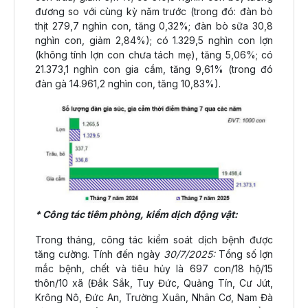
đương so với cùng kỳ năm trước (trong đó: đàn bò
thịt 279,7 nghìn con, tăng 0,32%; đàn bò sữa 30,8
nghìn con, giảm 2,84%); có 1.329,5 nghìn con lợn
(không tính lợn con chưa tách mẹ), tăng 5,06%; có
21.373,1 nghìn con gia cầm, tăng 9,61% (trong đó
đàn gà 14.961,2 nghìn con, tăng 10,83%).
* Công tác tiêm phòng, kiểm dịch động vật:
Trong tháng, công tác kiểm soát dịch bệnh được
tăng cường. Tính đến ngày
30/7/2025:
Tổng số lợn
mắc bệnh, chết và tiêu hủy là 697 con/18 hộ/15
thôn/10 xã (Đắk Sắk, Tuy Đức, Quảng Tín, Cư Jút,
Krông Nô, Đức An, Trường Xuân, Nhân Cơ, Nam Đà