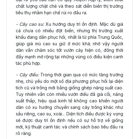
chất lượng chặt chẽ và theo sát diễn biến thị trường
tiêu thụ nhằm hạn chế rủi ro đầu ra.
- Cây cao su:
Xu hướng duy trì ổn định. Mặc dù giá
cả chưa có nhiều đột biến, nhưng thị trường xuất
khẩu đang dần phục hồi, nhất là từ phía Trung Quốc,
giúp giá mủ cao su giữ ở mức khá; nhờ vậy người
dân vẫn chăm sóc tốt vườn cây hiện có, đồng thời
đẩy mạnh mở rộng tại những vùng có điều kiện canh
tác phù hợp.
- Cây điều:
Trong thời gian qua có mức tăng trưởng
nhẹ, chủ yếu do một số địa phương phục hồi lại diện
tích cũ và trồng mới bằng giống ghép năng suất cao.
Tuy nhiên vẫn còn nhiều vườn điều đã già cỗi, năng
suất thấp, hiệu quả kinh tế không cao khiến người
dân có xu hướng chuyển sang cây trồng khác như
sầu riêng, cao su, xoài... Diện tích điều được kỳ vọng
sẽ được duy trì ổn định nếu có sự hỗ trợ về giống
mới, kỹ thuật canh tác và chính sách bao tiêu đầu ra
rõ ràng.