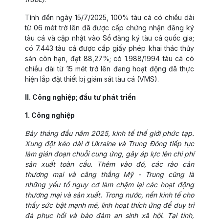
Tính đến ngày 15/7/2025, 100% tàu cá có chiều dài
từ 06 mét trở lên đã được cấp chứng nhận đăng ký
tàu cá và cập nhật vào Sổ đăng ký tàu cá quốc gia;
có 7.443 tàu cá được cấp giấy phép khai thác thủy
sản còn hạn, đạt 88,27%; có 1.988/1994 tàu cá có
chiều dài từ 15 mét trở lên đang hoạt động đã thực
hiện lắp đặt thiết bị giám sát tàu cá (VMS).
II. Công nghiệp; đầu tư phát triển
1. Công nghiệp
Bảy tháng đầu năm 2025, kinh tế thế giới phức tạp.
Xung đột kéo dài ở Ukraine và Trung Đông tiếp tục
làm gián đoạn chuỗi cung ứng, gây áp lực lên chi phí
sản xuất toàn cầu. Thêm vào đó, các rào cản
thương mại và căng thẳng Mỹ - Trung cũng là
những yếu tố nguy cơ làm chậm lại các hoạt động
thương mại và sản xuất. Trong nước, nền kinh tế cho
thấy sức bật mạnh mẽ, linh hoạt thích ứng để duy trì
đà phục hồi và bảo đảm an sinh xã hội. Tại tỉnh,