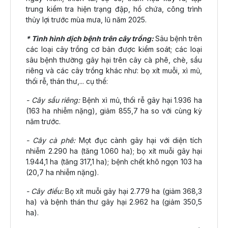
trung kiểm tra hiện trạng đập, hồ chứa, công trình
thủy lợi trước mùa mưa, lũ năm 2025.
* Tình hình dịch bệnh trên cây trồng:
Sâu bệnh trên
các loại cây trồng cơ bản được kiểm soát; các loại
sâu bệnh thường gây hại trên cây cà phê, chè, sầu
riêng và các cây trồng khác như: bọ xít muỗi, xì mủ,
thối rễ, thán thư,... cụ thể:
- Cây sầu riêng:
Bệnh xì mủ, thối rễ gây hại 1.936 ha
(163 ha nhiễm nặng), giảm 855,7 ha so với cùng kỳ
năm trước.
- Cây cà phê:
Mọt đục cành gây hại với diện tích
nhiễm 2.290 ha (tăng 1.060 ha); bọ xít muỗi gây hại
1.944,1 ha (tăng 317,1 ha); bệnh chết khô ngọn 103 ha
(20,7 ha nhiễm nặng).
- Cây điều:
Bọ xít muỗi gây hại 2.779 ha (giảm 368,3
ha) và bệnh thán thư gây hại 2.962 ha (giảm 350,5
ha).