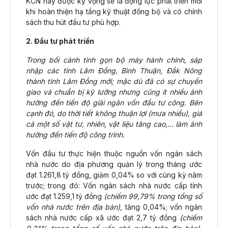
KCN này được kỳ vọng sẽ là động lực phát triển mới
khi hoàn thiện hạ tầng kỹ thuật đồng bộ và có chính
sách thu hút đầu tư phù hợp.
2. Đầu tư phát triển
Trong bối cảnh tinh gọn bộ máy hành chính, sáp
nhập các tỉnh Lâm Đồng, Bình Thuận, Đắk Nông
thành tỉnh Lâm Đồng mới; mặc dù đã có sự chuyển
giao và chuẩn bị kỹ lưỡng nhưng cũng ít nhiều ảnh
hưởng đến tiến độ giải ngân vốn đầu tư công. Bên
cạnh đó, do thời tiết không thuận lợi (mưa nhiều), giá
cả một số vật tư, nhiên, vật liệu tăng cao,... làm ảnh
hưởng đến tiến độ công trình.
Vốn đầu tư thực hiện thuộc nguồn vốn ngân sách
nhà nước do địa phương quản lý trong tháng ước
đạt 1.261,8 tỷ đồng, giảm 0,04% so với cùng kỳ năm
trước; trong đó: Vốn ngân sách nhà nước cấp tỉnh
ước đạt 1.259,1 tỷ đồng
(chiếm 99,79% trong tổng số
vốn nhà nước trên địa bàn)
, tăng 0,04%; vốn ngân
sách nhà nước cấp xã ước đạt 2,7 tỷ đồng
(chiếm