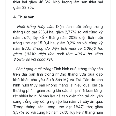
thiệt hại giảm 46,8%, khối lượng lâm sản thiệt hại
giảm 22,3%.
4. Thuỷ sản
- Nuôi trồng thủy sản:
Diện tích nuôi trồng trong
tháng ước đạt 238,4 ha, giảm 2,77% so với cùng kỳ
năm trước; lũy kế 7 tháng năm 2025 diện tích nuôi
trồng ước đạt 1.510,4 ha, giảm 0,2% so với cùng kỳ
năm trước
(trong đó diện tích nuôi cá 1.067,0 ha,
giảm 1,93%; diện tích nuôi tôm 400,4 ha, tăng
3,38% so với cùng kỳ).
- Sản lượng nuôi trồng:
Tình hình nuôi trồng thủy sản
trên địa bàn tỉnh trong những tháng vừa qua gặp
khó khăn chủ yếu ở xã Sơn Mỹ và Trà Tân do tình
hình nuôi thủy sản không mang lại hiệu quả, giá cá
thương phẩm giảm trong khi các chi phí đi kèm tăng,
rất nhiều hộ nuôi san lấp cải tạo diện tích để chuyển
sang trồng cây công nghiệp lâu năm và cây ăn quả.
Trong tháng sản lượng ước đạt 1.847,1 tấn; giảm
3,57% so với cùng kỳ năm trước; lũy kế 7 tháng năm