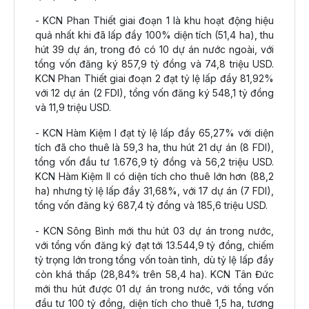
- KCN Phan Thiết giai đoạn 1 là khu hoạt động hiệu
quả nhất khi đã lấp đầy 100% diện tích (51,4 ha), thu
hút 39 dự án, trong đó có 10 dự án nước ngoài, với
tổng vốn đăng ký 857,9 tỷ đồng và 74,8 triệu USD.
KCN Phan Thiết giai đoạn 2 đạt tỷ lệ lấp đầy 81,92%
với 12 dự án (2 FDI), tổng vốn đăng ký 548,1 tỷ đồng
và 11,9 triệu USD.
- KCN Hàm Kiệm I đạt tỷ lệ lấp đầy 65,27% với diện
tích đã cho thuê là 59,3 ha, thu hút 21 dự án (8 FDI),
tổng vốn đầu tư 1.676,9 tỷ đồng và 56,2 triệu USD.
KCN Hàm Kiệm II có diện tích cho thuê lớn hơn (88,2
ha) nhưng tỷ lệ lấp đầy 31,68%, với 17 dự án (7 FDI),
tổng vốn đăng ký 687,4 tỷ đồng và 185,6 triệu USD.
- KCN Sông Bình mới thu hút 03 dự án trong nước,
với tổng vốn đăng ký đạt tới 13.544,9 tỷ đồng, chiếm
tỷ trọng lớn trong tổng vốn toàn tỉnh, dù tỷ lệ lấp đầy
còn khá thấp (28,84% trên 58,4 ha). KCN Tân Đức
mới thu hút được 01 dự án trong nước, với tổng vốn
đầu tư 100 tỷ đồng, diện tích cho thuê 1,5 ha, tương