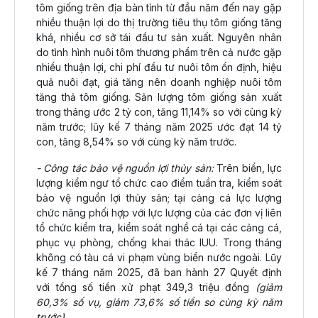
tôm giống trên địa bàn tỉnh từ đầu năm đến nay gặp
nhiều thuận lợi do thị trường tiêu thụ tôm giống tăng
khá, nhiều cơ sở tái đầu tư sản xuất. Nguyên nhân
do tình hình nuôi tôm thương phẩm trên cả nước gặp
nhiều thuận lợi, chi phí đầu tư nuôi tôm ổn định, hiệu
quả nuôi đạt, giá tăng nên doanh nghiệp nuôi tôm
tăng thả tôm giống. Sản lượng tôm giống sản xuất
trong tháng ước 2 tỷ con, tăng 11,14% so với cùng kỳ
năm trước; lũy kế 7 tháng năm 2025 ước đạt 14 tỷ
con, tăng 8,54% so với cùng kỳ năm trước.
- Công tác bảo vệ nguồn lợi thủy sản:
Trên biển, lực
lượng kiểm ngư tổ chức cao điểm tuần tra, kiểm soát
bảo vệ nguồn lợi thủy sản; tại cảng cá lực lượng
chức năng phối hợp với lực lượng của các đơn vị liên
tổ chức kiểm tra, kiểm soát nghề cá tại các cảng cá,
phục vụ phòng, chống khai thác IUU. Trong tháng
không có tàu cá vi phạm vùng biển nước ngoài. Lũy
kế 7 tháng năm 2025, đã ban hành 27 Quyết định
với tổng số tiền xử phạt 349,3 triệu đồng
(giảm
60,3% số vụ, giảm 73,6% số tiền so cùng kỳ năm
trước)
.