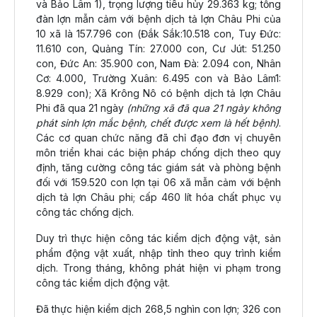
và Bảo Lâm 1), trọng lượng tiêu hủy 29.363 kg; tổng
đàn lợn mẫn cảm với bệnh dịch tả lợn Châu Phi của
10 xã là 157.796 con (Đắk Sắk:10.518 con, Tuy Đức:
11.610 con, Quảng Tín: 27.000 con, Cư Jút: 51.250
con, Đức An: 35.900 con, Nam Đà: 2.094 con, Nhân
Cơ: 4.000, Trường Xuân: 6.495 con và Bảo Lâm1:
8.929 con); Xã Krông Nô có bệnh dịch tả lợn Châu
Phi đã qua 21 ngày
(những xã đã qua 21 ngày không
phát sinh lợn mắc bệnh, chết được xem là hết bệnh)
.
Các cơ quan chức năng đã chỉ đạo đơn vị chuyên
môn triển khai các biện pháp chống dịch theo quy
định, tăng cường công tác giám sát và phòng bệnh
đối với 159.520 con lợn tại 06 xã mẫn cảm với bệnh
dịch tả lợn Châu phi; cấp 460 lít hóa chất phục vụ
công tác chống dịch.
Duy trì thực hiện công tác kiểm dịch động vật, sản
phẩm động vật xuất, nhập tỉnh theo quy trình kiểm
dịch. Trong tháng, không phát hiện vi phạm trong
công tác kiểm dịch động vật.
Đã thực hiện kiểm dịch 268,5 nghìn con lợn; 326 con