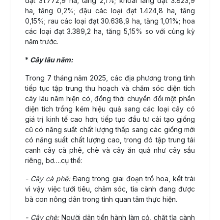
đạt 31.772,9 ha, tăng 2,1%; khoai lang đạt 3.823,9
ha, tăng 0,2%; đậu các loại đạt 1.424,8 ha, tăng
0,15%; rau các loại đạt 30.638,9 ha, tăng 1,01%; hoa
các loại đạt 3.389,2 ha, tăng 5,15% so với cùng kỳ
năm trước.
*
Cây lâu năm:
Trong 7 tháng năm 2025, các địa phương trong tỉnh
tiếp tục tập trung thu hoạch và chăm sóc diện tích
cây lâu năm hiện có, đồng thời chuyển đổi một phần
diện tích trồng kém hiệu quả sang các loại cây có
giá trị kinh tế cao hơn; tiếp tục đầu tư cải tạo giống
cũ có năng suất chất lượng thấp sang các giống mới
có năng suất chất lượng cao, trong đó tập trung tái
canh cây cà phê, chè và cây ăn quả như cây sầu
riêng, bơ….cụ thể:
- Cây cà phê:
Đang trong giai đoạn trổ hoa, kết trái
vì vậy việc tưới tiêu, chăm sóc, tỉa cành đang được
bà con nông dân trong tỉnh quan tâm thực hiện.
- Cây chè:
Người dân tiến hành làm cỏ, chặt tỉa cành